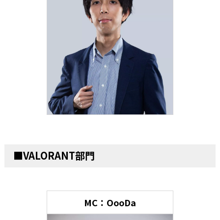
■VALORANT部門
MC：OooDa